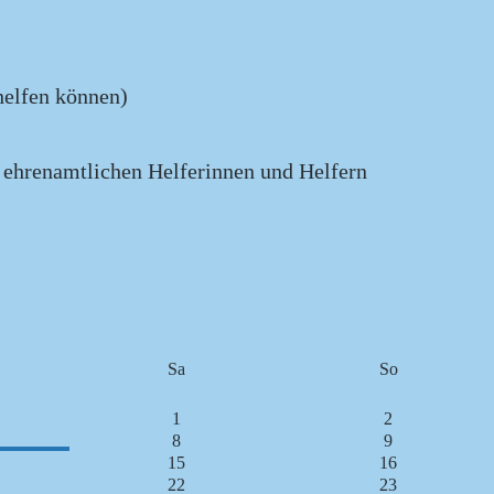
helfen können)
d ehrenamtlichen Helferinnen und Helfern
Sa
So
1
2
8
9
15
16
22
23