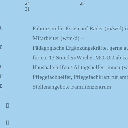
24
25
31
Fahrer/-in für Essen auf Räder (m/w/d)
Mitarbeiter (w/m/d) –
Pädagogische Ergänzungskräfte, gerne au
für ca. 13 Stunden/Woche, MO-DO ab ca. 
Haushaltshilfen / Alltagshelfer- innen 
Pflegefachhelfer, Pflegefachkraft für am
Stellenangebote Familienzentrum
Faschingsmomente im Familiencafé 04.-09.
Alternative Babypflege 23.01.2027
Baby- und Kinderschlaf am 16.01.2027
Im offenen Treff
Mehr lesen
Vor- und nach der Geburt
Mehr lesen
Vor- und nach der Geburt
Mehr lesen
Winterzauber in der Küche am 16.01.2027
Baby- und Kinderschlaf am 16.01.2027
Erste Hilfe am Kind am 18.11.2026