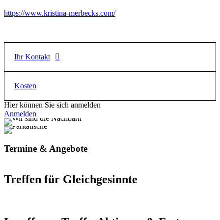
https://www.kristina-merbecks.com/
Ihr Kontakt
Kosten
Andrea Kaltenbach und Anja Beyer
Hier können Sie sich anmelden
E-Mail
Für dieses Angebot fallen keine Kosten an.
Anmelden
fsp@fz-ush.de
Telefon
Termine & Angebote
089 / 370 735 6
Treffen für Gleichgesinnte