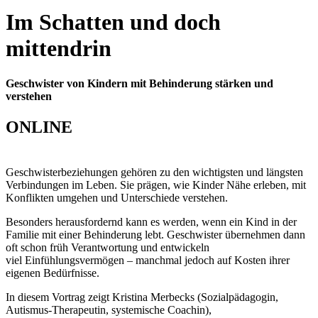
17 November 2026
Im Schatten und doch
Online
Dienstag, 17.11.2026
mittendrin
19.00-20.30 Uhr
Geschwister von Kindern mit Behinderung stärken und
verstehen
ONLINE
Geschwisterbeziehungen gehören zu den wichtigsten und längsten
Verbindungen im Leben. Sie
prägen, wie Kinder Nähe erleben, mit
Konflikten umgehen und Unterschiede verstehen.
Besonders herausfordernd kann es werden, wenn ein Kind in der
Familie mit einer Behinderung
lebt. Geschwister übernehmen dann
oft schon früh Verantwortung und entwickeln
viel
Einfühlungsvermögen – manchmal jedoch auf Kosten ihrer
eigenen Bedürfnisse.
In diesem Vortrag zeigt Kristina Merbecks (Sozialpädagogin,
Autismus-Therapeutin, systemische
Coachin),