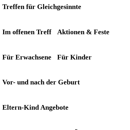
0151 50542061
Treffen für Gleichgesinnte
Zuzana Netusilova
Kundalini-Yogalehrerin
E-Mail
Im offenen Treff
Aktionen & Feste
zuzana.netusilova@googlemail.com
Telefon
Für Erwachsene
Für Kinder
0176 / 975 569 75
Vor- und nach der Geburt
Eltern-Kind Angebote