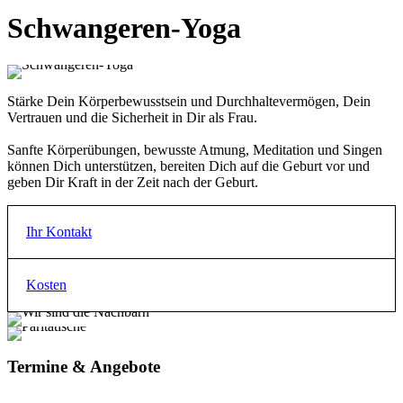
8 x montags, fortlaufend
Schwangeren-Yoga
von 19.00 - 20.30 Uhr
Einstieg jederzeit möglich
Sommerspezial:
Stärke Dein Körperbewusstsein und Durchhaltevermögen, Dein
6 x 03.08. bis 07.09.26
Vertrauen und die Sicherheit in Dir als Frau.
Ausgleich: 105€
Sanfte Körperübungen, bewusste Atmung, Meditation und Singen
können Dich unterstützen, bereiten Dich auf die Geburt vor und
geben Dir Kraft in der Zeit nach der Geburt.
Ihr Kontakt
Kosten
Andrea Lösch
E-Mail
Preis Einzelperson
naturhaus-freising@gmx.de
Termine & Angebote
€
115.00
Telefon