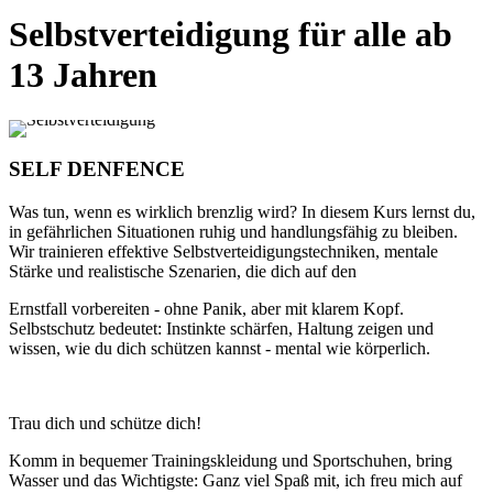
Montags
Selbstverteidigung für alle ab
17.30 - 19.00 Uhr
13 Jahren
Donnerstags
18.15 - 19.45 Uhr
SELF DENFENCE
Was tun, wenn es wirklich brenzlig wird? In diesem Kurs lernst du,
in gefährlichen
Situationen ruhig und handlungsfähig zu bleiben.
Wir trainieren effektive Selbstverteidigungstechniken, mentale
Stärke und realistische Szenarien, die dich auf den
Ernstfall vorbereiten - ohne Panik, aber mit klarem Kopf.
Selbstschutz bedeutet:
Instinkte schärfen, Haltung zeigen und
wissen, wie du dich schützen kannst -
mental wie körperlich.
Trau dich und schütze dich!
Komm in bequemer Trainingskleidung und Sportschuhen, bring
Wasser und das Wichtigste: Ganz viel Spaß mit, ich freu mich auf