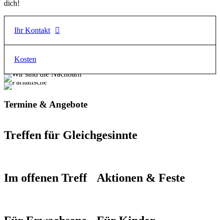
dich!
Ihr Kontakt
Kosten
Keks, Georgios Katsioulas
Selbstverteidigungstrainer
Monatsbeitrag: 79€
E-Mail
Termine & Angebote
info@keks-self-defence.de
Telefon
Treffen für Gleichgesinnte
0178 / 405 978 1
Website
www.keks-self-defence.de
Im offenen Treff
Aktionen & Feste