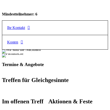
Mindestteilnehmer: 6
Ihr Kontakt
Kosten
Rosi Sternke
Lehrerin für Fitness, Gesundheit und Sportrehabilitation, 20
Jahre Erfahrung als Pilatestrainerin
je 5er Block = 50€
E-Mail
Termine & Angebote
zumba@zumbarosi.de
Telefon
Treffen für Gleichgesinnte
0170 / 777 245 3
Im offenen Treff
Aktionen & Feste