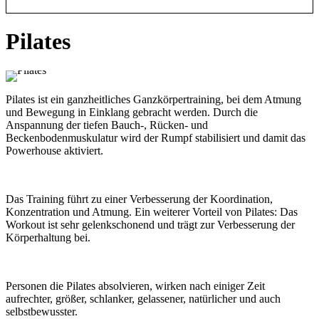
dienstags, 17.30 bis 18.20 Uhr
Pilates
5 x 29.09., 06.10., 13.10., 20.10., und 27.10.26
Pilates ist ein ganzheitliches Ganzkörpertraining, bei dem Atmung
und Bewegung in Einklang gebracht werden. Durch die
Anspannung der tiefen Bauch-, Rücken- und
Beckenbodenmuskulatur wird der Rumpf stabilisiert und damit das
Powerhouse aktiviert.
Das Training führt zu einer Verbesserung der Koordination,
Konzentration und Atmung. Ein weiterer Vorteil von Pilates: Das
Workout ist sehr gelenkschonend und trägt zur Verbesserung der
Körperhaltung bei.
Personen die Pilates absolvieren, wirken nach einiger Zeit
aufrechter, größer, schlanker, gelassener, natürlicher und auch
selbstbewusster.